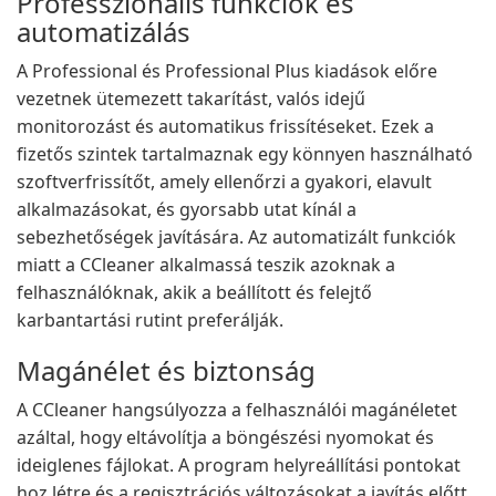
Professzionális funkciók és
automatizálás
A Professional és Professional Plus kiadások előre
vezetnek ütemezett takarítást, valós idejű
monitorozást és automatikus frissítéseket. Ezek a
fizetős szintek tartalmaznak egy könnyen használható
szoftverfrissítőt, amely ellenőrzi a gyakori, elavult
alkalmazásokat, és gyorsabb utat kínál a
sebezhetőségek javítására. Az automatizált funkciók
miatt a CCleaner alkalmassá teszik azoknak a
felhasználóknak, akik a beállított és felejtő
karbantartási rutint preferálják.
Magánélet és biztonság
A CCleaner hangsúlyozza a felhasználói magánéletet
azáltal, hogy eltávolítja a böngészési nyomokat és
ideiglenes fájlokat. A program helyreállítási pontokat
hoz létre és a regisztrációs változásokat a javítás előtt