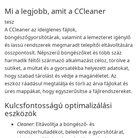
Mi a legjobb, amit a CCleaner
tesz
A CCleaner az ideiglenes fájlok,
böngészőgyorsítótárak, valamint a lemezteret igénylő
és lassú rendszerek megmaradt telepítői eltávolítására
összpontosít. Népszerű böngészőket és több száz
harmadik féltől származó alkalmazást céloz, törölve a
sütiket, a múltat és a gyorsatékba helyezett adatokat,
hogy szabad tárolást és védje a magánéletet. Az
eszköz ráadásul megtalálja és törli az árva fájlokat és
üres mappákat, hogy egyszerűsítse a fájlrendszereket.
Kulcsfontosságú optimalizálási
eszközök
Cleaner
: Eltávolítja a böngésző- és
rendszerhulladékot, beleértve a gyorsítótárat,