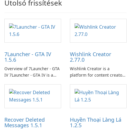
Utolsó frissítések
7Launcher - GTA IV
Wishlink Creator
1.5.6
2.77.0
Overview of 7Launcher - GTA
Wishlink Creator is a
IV 7Launcher - GTA IV is a
platform for content creators
specialized software
designed to monetize their
application designed to
work through built-in brand
optimize the gaming
partnerships and integrated
experience for Grand Theft
tools for content distribution
Auto IV.
and audience engagement.
Recover Deleted
Huyền Thoại Làng Lá
Messages 1.5.1
1.2.5