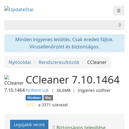
☰
Minden ingyenes letöltés. Csak eredeti fájlok.
Vírusellenőrzött és biztonságos.
Nyitóoldal
Rendszereszközök
CCleaner
CCleaner 7.10.1464
Piriform Ltd.
❘
36,6MB
❘
Ingyenes szoftver
Windows
Mac
a
3371
szavazat
Legújabb verzió
Biztonságos telepítése