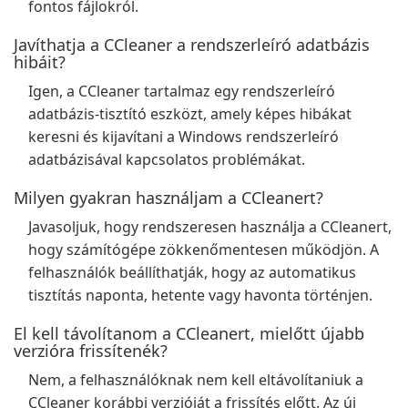
fontos fájlokról.
Javíthatja a CCleaner a rendszerleíró adatbázis
hibáit?
Igen, a CCleaner tartalmaz egy rendszerleíró
adatbázis-tisztító eszközt, amely képes hibákat
keresni és kijavítani a Windows rendszerleíró
adatbázisával kapcsolatos problémákat.
Milyen gyakran használjam a CCleanert?
Javasoljuk, hogy rendszeresen használja a CCleanert,
hogy számítógépe zökkenőmentesen működjön. A
felhasználók beállíthatják, hogy az automatikus
tisztítás naponta, hetente vagy havonta történjen.
El kell távolítanom a CCleanert, mielőtt újabb
verzióra frissítenék?
Nem, a felhasználóknak nem kell eltávolítaniuk a
CCleaner korábbi verzióját a frissítés előtt. Az új