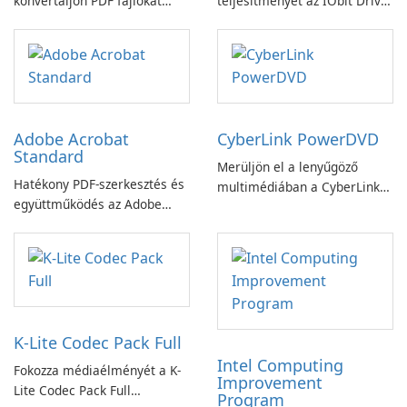
konvertáljon PDF fájlokat
teljesítményét az IObit Driver
könnyedén!
Booster funkciójával
Adobe Acrobat
CyberLink PowerDVD
Standard
Merüljön el a lenyűgöző
Hatékony PDF-szerkesztés és
multimédiában a CyberLink
együttműködés az Adobe
PowerDVD-vel
Acrobat Standard
alkalmazással.
K-Lite Codec Pack Full
Intel Computing
Fokozza médiaélményét a K-
Improvement
Lite Codec Pack Full
Program