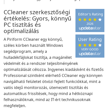
CCleaner szerkesztőségi
Editor's Rating
értékelés: Gyors, könnyű
PC tisztítás és
2026
optimalizálás
User Rating
A Piriform CCleaner egy könnyű,
széles körben használt Windows
VERY GOOD
segédprogram, amely a
hulladékfájlokat tisztítja, a magánélet
védelmét és a rendszer teljesítményének
optimalizálását célozza. Ingyenes kiadásként és fizetős
Professional szintként elérhető CCleaner egy könnyen
navigálható felületet ötvözi fejlett funkciókkal, mint a
valós idejű monitorozás, ütemezett tisztítás és
automatikus frissítések, hogy mind a hétköznapi
felhasználóknak, mind az IT-ért technikusoknak
megfeleljen.