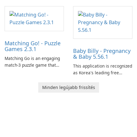
Matching Go! - Puzzle
Games 2.3.1
Baby Billy - Pregnancy
& Baby 5.56.1
Matching Go is an engaging
match-3 puzzle game that
This application is recognized
invites players to join Chloe
as Korea's leading free
and her charming corgi,
platform for pregnancy and
Ollie, on an adventurous
baby tracking, offering
Minden legújabb frissítés
journey across diverse
essential healthcare tips and
landscapes.
doctor-approved articles.