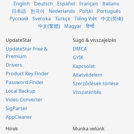
English
Deutsch
Español
Français
Italiano
日本語
한국어
Nederlands
Polski
Português
Русский
Svenska
Türkçe
Tiếng Việt
中文(简体)
中文(繁體)
Magyar
हिन्दी
UpdateStar
Súgó & visszajelzés
UpdateStar Free &
DMCA
Premium
GYIK
Drivers
Kapcsolat
Product Key Finder
Adatvédelem
Password Finder
Szerződések törlése
Local Backup
Visszatérítés
Video Converter
SigParser
AppCleaner
Hírek
Munka velünk