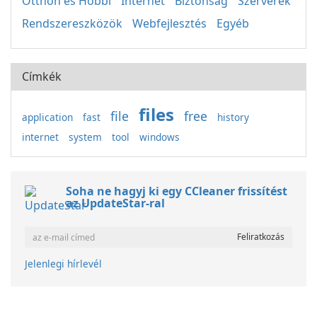
Otthon és Hobbi
Internet
Biztonság
Szerverek
Rendszereszközök
Webfejlesztés
Egyéb
Címkék
files
file
free
application
fast
history
internet
system
tool
windows
Soha ne hagyj ki egy CCleaner frissítést
az UpdateStar-ral
Jelenlegi hírlevél