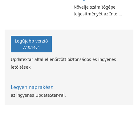
segítségével!
Növelje számítógépe
teljesítményét az Intel
számítástechnika-fejlesztési
programjával
Legújabb verzió
7.10.1464
UpdateStar által ellenőrzött biztonságos és ingyenes
letöltések
Legyen naprakész
az ingyenes UpdateStar-ral.