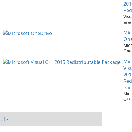
201
Red
Vis
프로
위한
Mic
소
One
Micr
One
관리
Mic
Vis
201
Red
Pac
Micr
C++
가능
스템
시키
더 ›