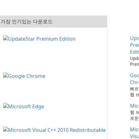
가장 인기있는 다운로드
Upd
Pr
Edi
Upd
Pre
으로
Goo
최신
하는
Ch
때보
빠르
다!
웹 
Mic
웹 
로운
Mic
Vis