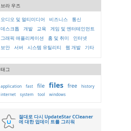
브라 우즈
오디오 및 멀티미디어
비즈니스
통신
데스크톱
개발
교육
게임 및 엔터테인먼트
그래픽 애플리케이션
홈 및 취미
인터넷
보안
서버
시스템 유틸리티
웹 개발
기타
태그
files
file
free
application
fast
history
internet
system
tool
windows
절대로 다시 UpdateStar CCleaner
에 대한 업데이 트를 그리워