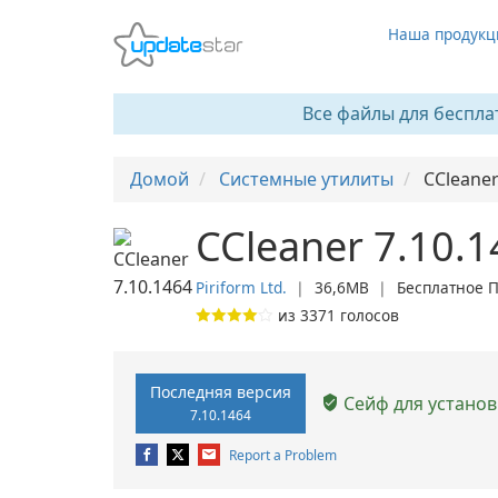
Наша продукц
Все файлы для беспла
Домой
Системные утилиты
CCleane
CCleaner 7.10.
Piriform Ltd.
❘
36,6MB
❘
Бесплатное 
из
3371
голосов
Последняя версия
Сейф для установ
7.10.1464
Report a Problem