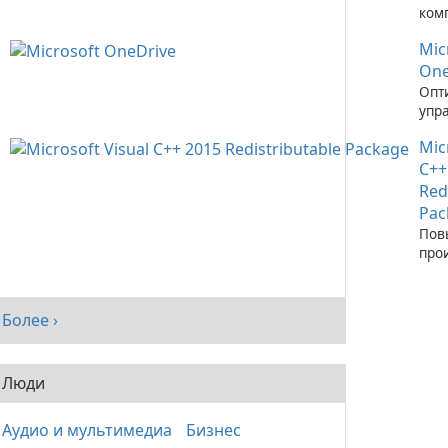
ком
зап
Mic
при
C++
One
Опт
упр
фай
Mic
пом
One
C++
Red
Pac
Пов
про
сис
рас
паке
Более ›
Visu
Люди
Аудио и мультимедиа
Бизнес